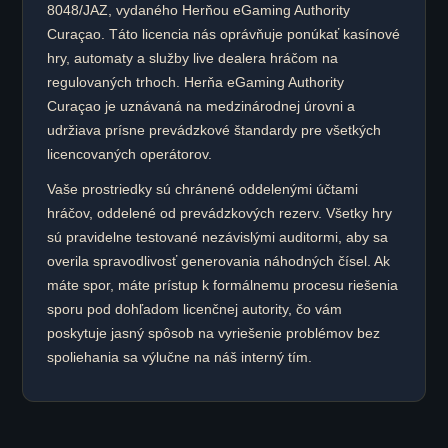
8048/JAZ, vydaného Herňou eGaming Authority
Curaçao. Táto licencia nás oprávňuje ponúkať kasínové
hry, automaty a služby live dealera hráčom na
regulovaných trhoch. Herňa eGaming Authority
Curaçao je uznávaná na medzinárodnej úrovni a
udržiava prísne prevádzkové štandardy pre všetkých
licencovaných operátorov.
Vaše prostriedky sú chránené oddelenými účtami
hráčov, oddelené od prevádzkových rezerv. Všetky hry
sú pravidelne testované nezávislými auditormi, aby sa
overila spravodlivosť generovania náhodných čísel. Ak
máte spor, máte prístup k formálnemu procesu riešenia
sporu pod dohľadom licenčnej autority, čo vám
poskytuje jasný spôsob na vyriešenie problémov bez
spoliehania sa výlučne na náš interný tím.