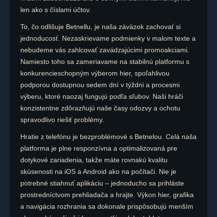
len ako s číslami účtov.
To, čo odlišuje Betnellu, je naša záväzok zachovať si
jednoducosť. Nezaskrievame podmienky v malom texte a
nebudeme vás zahlcovať zavádzajúcimi promoakciami.
Namiesto toho sa zameriavame na stabilnú platformu s
konkurencieschopným výberom hier, spoľahlivou
podporou dostupnou sedem dní v týždni a procesmi
výberu, ktoré naozaj fungujú podľa sľubov. Naši hráči
konzistentne zdôrazňujú naše časy odozvy a ochotu
spravodlivo riešiť problémy.
Hratie z telefónu je bezproblémové s Betnelou. Celá naša
platforma je plne responzívna a optimalizovaná pre
dotykové zariadenia, takže máte rovnakú kvalitu
skúsenosti na iOS a Android ako na počítači. Nie je
potrebné stiahnuť aplikáciu – jednoducho sa prihláste
prostredníctvom prehliadača a hrajte. Výkon hier, grafika
a navigácia rozhrania sa dokonale prispôsobujú menším