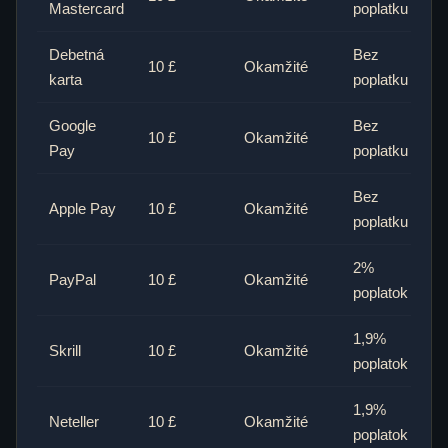
Mastercard
poplatku
Debetná
Bez
10 £
Okamžité
karta
poplatku
Google
Bez
10 £
Okamžité
Pay
poplatku
Bez
Apple Pay
10 £
Okamžité
poplatku
2%
PayPal
10 £
Okamžité
poplatok
1,9%
Skrill
10 £
Okamžité
poplatok
1,9%
Neteller
10 £
Okamžité
poplatok