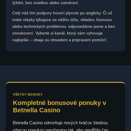
týždni, bez sviatkov alebo zatváraní.
Celý náš tím podpory hovorí plynulo po anglicky. Či už
máte otázky týkajúce sa vášho účtu, vkladov, bonusov
alebo technických problémov, odpovedáme jasne a bez
oneskorení. Vyberte si kanál, ktorý vám vyhovuje
najlepšie – obaja sú obsadení a pripravení pomôcť.
VŠETKY BONUSY
Kompletné bonusové ponuky v
Betnella Casino
Betnella Casino odmeňuje nových hráčov štedrou
vítacou ponukou navrhnutou tak, aby predĺžila čas