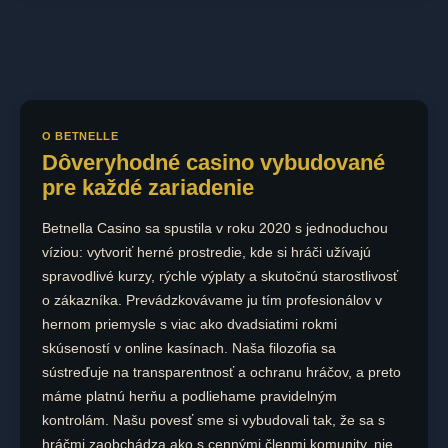
O BETNELLE
Dôveryhodné casino vybudované
pre každé zariadenie
Betnella Casino sa spustila v roku 2020 s jednoduchou
víziou: vytvoriť herné prostredie, kde si hráči užívajú
spravodlivé kurzy, rýchle výplaty a skutočnú starostlivosť
o zákazníka. Prevádzkovávame ju tím profesionálov v
hernom priemysle s viac ako dvadsiatimi rokmi
skúseností v online kasínach. Naša filozofia sa
sústreďuje na transparentnosť a ochranu hráčov, a preto
máme platnú herňu a podliehame pravidelným
kontrolám. Našu povesť sme si vybudovali tak, že sa s
hráčmi zaobchádza ako s cennými členmi komunity, nie