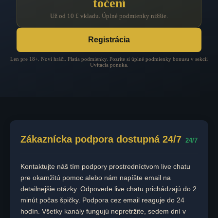
točení
Už od 10 £ vkladu. Úplné podmienky nižšie.
Registrácia
Len pre 18+. Noví hráči. Platia podmienky. Pozrite si úplné podmienky bonusu v sekcii
Uvítacia ponuka.
Zákaznícka podpora dostupná 24/7
24/7
Kontaktujte náš tím podpory prostredníctvom live chatu
pre okamžitú pomoc alebo nám napíšte email na
detailnejšie otázky. Odpovede live chatu prichádzajú do 2
minút počas špičky. Podpora cez email reaguje do 24
hodín. Všetky kanály fungujú nepretržite, sedem dní v