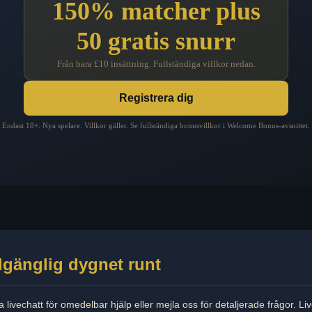
150% matcher plus
50 gratis snurr
Från bara £10 insättning. Fullständiga villkor nedan.
Registrera dig
Endast 18+. Nya spelare. Villkor gäller. Se fullständiga bonusvillkor i Welcome Bonus-avsnittet.
lgänglig dygnet runt
 livechatt för omedelbar hjälp eller mejla oss för detaljerade frågor. L