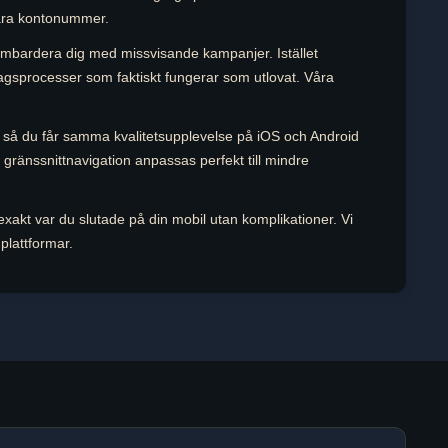
 bara kontonummer.
tt bombardera dig med missvisande kampanjer. Istället
uttagsprocesser som faktiskt fungerar som utlovat. Våra
r, så du får samma kvalitetsupplevelse på iOS och Android
gränssnittnavigation anpassas perfekt till mindre
 exakt var du slutade på din mobil utan komplikationer. Vi
plattformar.