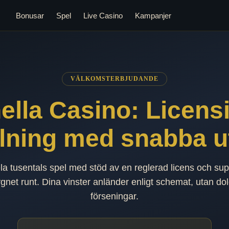
Bonusar
Spel
Live Casino
Kampanjer
VÄLKOMSTERBJUDANDE
ella Casino: Licens
lning med snabba u
la tusentals spel med stöd av en reglerad licens och sup
gnet runt. Dina vinster anländer enligt schemat, utan do
förseningar.