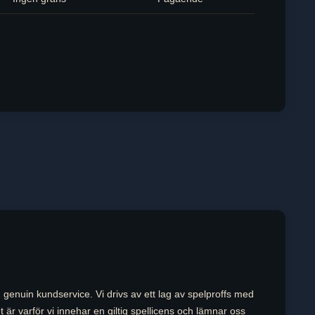
 genuin kundservice. Vi drivs av ett lag av spelproffs med
 är varför vi innehar en giltig spellicens och lämnar oss