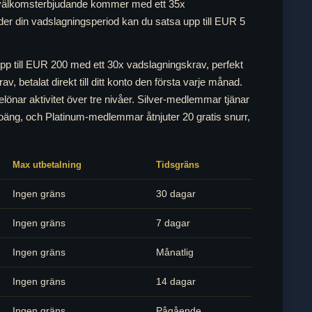
tta välkomsterbjudande kommer med ett 35x
der din vadslagningsperiod kan du satsa upp till EUR 5
pp till EUR 200 med ett 30x vadslagningskrav, perfekt
, betalat direkt till ditt konto den första varje månad.
lönar aktivitet över tre nivåer. Silver-medlemmar tjänar
oäng, och Platinum-medlemmar åtnjuter 20 gratis snurr,
Max utbetalning
Tidsgräns
Ingen gräns
30 dagar
Ingen gräns
7 dagar
Ingen gräns
Månatlig
Ingen gräns
14 dagar
Ingen gräns
Pågående