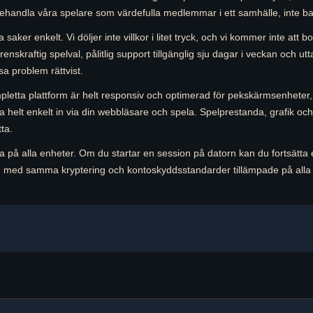
t behandla våra spelare som värdefulla medlemmar i ett samhälle, inte
 saker enkelt. Vi döljer inte villkor i litet tryck, och vi kommer inte a
renskraftig spelval, pålitlig support tillgänglig sju dagar i veckan och 
sa problem rättvist.
mpletta plattform är helt responsiv och optimerad för pekskärmsenhete
helt enkelt in via din webbläsare och spela. Spelprestanda, grafik och 
ta.
iga på alla enheter. Om du startar en session på datorn kan du fortsätta
rd, med samma kryptering och kontoskyddsstandarder tillämpade på alla 