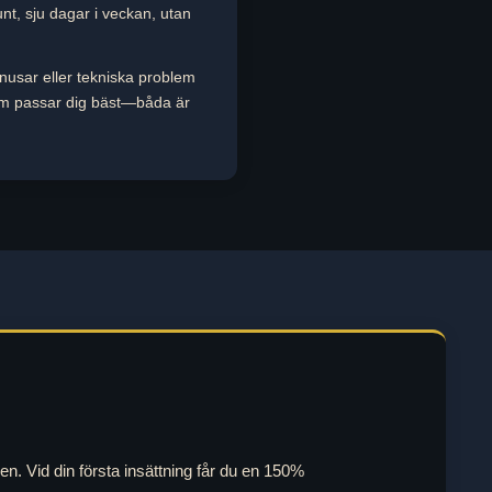
nt, sju dagar i veckan, utan
onusar eller tekniska problem
som passar dig bäst—båda är
en. Vid din första insättning får du en 150%