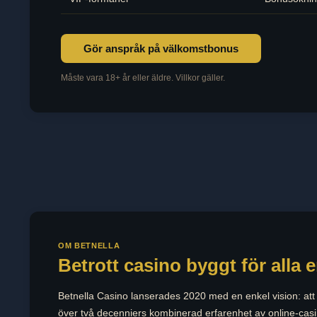
Gör anspråk på välkomstbonus
Måste vara 18+ år eller äldre. Villkor gäller.
OM BETNELLA
Betrott casino byggt för alla 
Betnella Casino lanserades 2020 med en enkel vision: att 
över två decenniers kombinerad erfarenhet av online-casinoi