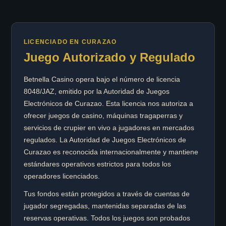
LICENCIADO EN CURAZAO
Juego Autorizado y Regulado
Betnella Casino opera bajo el número de licencia
8048/JAZ, emitido por la Autoridad de Juegos
Electrónicos de Curazao. Esta licencia nos autoriza a
ofrecer juegos de casino, máquinas tragaperras y
servicios de crupier en vivo a jugadores en mercados
regulados. La Autoridad de Juegos Electrónicos de
Curazao es reconocida internacionalmente y mantiene
estándares operativos estrictos para todos los
operadores licenciados.
Tus fondos están protegidos a través de cuentas de
jugador segregadas, mantenidas separadas de las
reservas operativas. Todos los juegos son probados