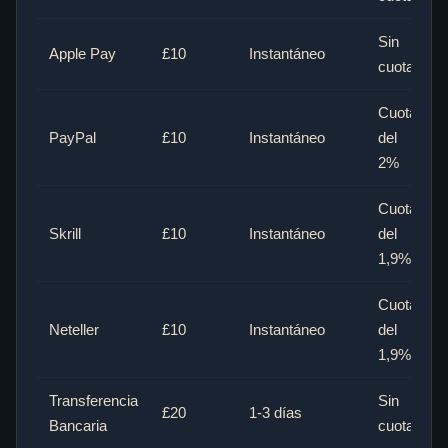
Sin
Apple Pay
£10
Instantáneo
cuota
Cuota
PayPal
£10
Instantáneo
del
2%
Cuota
Skrill
£10
Instantáneo
del
1,9%
Cuota
Neteller
£10
Instantáneo
del
1,9%
Transferencia
Sin
£20
1-3 días
Bancaria
cuota