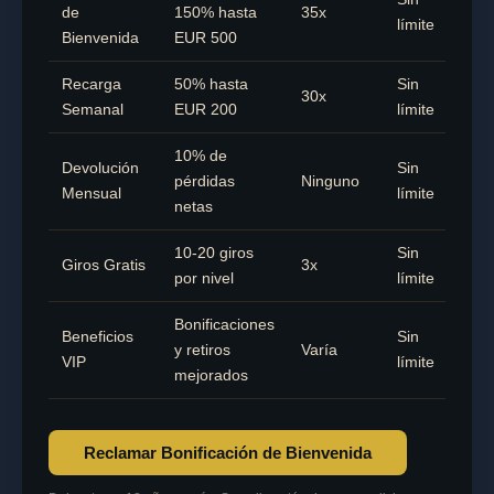
de
150% hasta
35x
30
límite
Bienvenida
EUR 500
Recarga
50% hasta
Sin
30x
7 
Semanal
EUR 200
límite
10% de
Devolución
Sin
pérdidas
Ninguno
M
Mensual
límite
netas
10-20 giros
Sin
Giros Gratis
3x
14
por nivel
límite
Bonificaciones
Beneficios
Sin
y retiros
Varía
Co
VIP
límite
mejorados
Reclamar Bonificación de Bienvenida