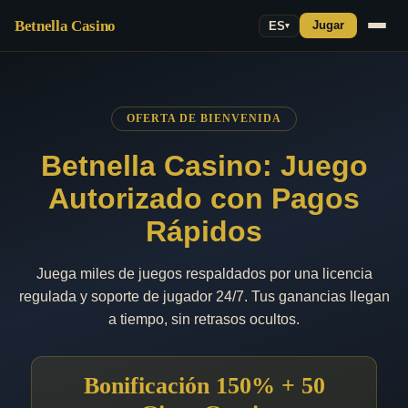
Betnella Casino
Jugar
ES
▾
Bonificaciones
Juegos
OFERTA DE BIENVENIDA
Casino en Vivo
Betnella Casino: Juego
Autorizado con Pagos
Promociones
Rápidos
Juega miles de juegos respaldados por una licencia
regulada y soporte de jugador 24/7. Tus ganancias llegan
a tiempo, sin retrasos ocultos.
Bonificación 150% + 50