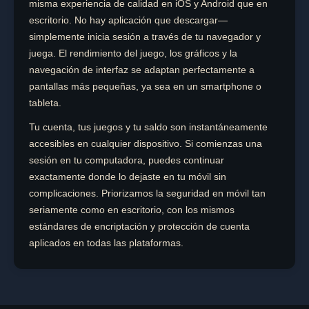
misma experiencia de calidad en iOS y Android que en
escritorio. No hay aplicación que descargar—
simplemente inicia sesión a través de tu navegador y
juega. El rendimiento del juego, los gráficos y la
navegación de interfaz se adaptan perfectamente a
pantallas más pequeñas, ya sea en un smartphone o
tableta.
Tu cuenta, tus juegos y tu saldo son instantáneamente
accesibles en cualquier dispositivo. Si comienzas una
sesión en tu computadora, puedes continuar
exactamente donde lo dejaste en tu móvil sin
complicaciones. Priorizamos la seguridad en móvil tan
seriamente como en escritorio, con los mismos
estándares de encriptación y protección de cuenta
aplicados en todas las plataformas.